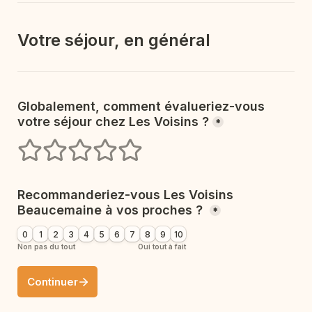
Votre séjour, en général
Globalement, comment évalueriez-vous 
votre séjour chez Les Voisins ?
*
1 étoiles
2 étoiles
3 étoiles
4 étoiles
5 étoiles
Recommanderiez-vous Les Voisins 
Beaucemaine à vos proches ? 
*
0
1
2
3
4
5
6
7
8
9
10
Non pas du tout
Oui tout à fait
Continuer